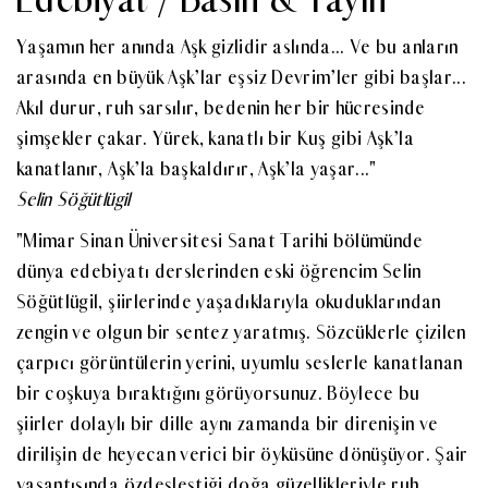
Yaşamın her anında Aşk gizlidir aslında... Ve bu anların
arasında en büyük Aşk’lar eşsiz Devrim’ler gibi başlar...
Akıl durur, ruh sarsılır, bedenin her bir hücresinde
şimşekler çakar. Yürek, kanatlı bir Kuş gibi Aşk’la
kanatlanır, Aşk’la başkaldırır, Aşk’la yaşar..."
Selin Söğütlügil
"Mimar Sinan Üniversitesi Sanat Tarihi bölümünde
dünya edebiyatı derslerinden eski öğrencim Selin
Söğütlügil, şiirlerinde yaşadıklarıyla okuduklarından
zengin ve olgun bir sentez yaratmış. Sözcüklerle çizilen
çarpıcı görüntülerin yerini, uyumlu seslerle kanatlanan
bir coşkuya bıraktığını görüyorsunuz. Böylece bu
şiirler dolaylı bir dille aynı zamanda bir direnişin ve
dirilişin de heyecan verici bir öyküsüne dönüşüyor. Şair
yaşantısında özdeşleştiği doğa güzellikleriyle ruh