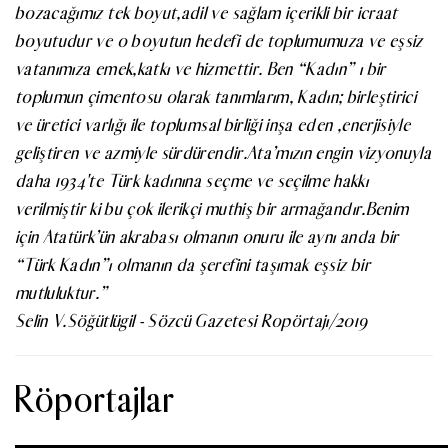
bozacağımız tek boyut,adil ve sağlam içerikli bir icraat
boyutudur ve o boyutun hedefi de toplumumuza ve eşsiz
vatanımıza emek,katkı ve hizmettir. Ben “Kadın” ı bir
toplumun çimentosu olarak tanımlarım, Kadın; birleştirici
ve üretici varlığı ile toplumsal birliği inşa eden ,enerjisiyle
geliştiren ve azmiyle sürdürendir.Ata’mızın engin vizyonuyla
daha 1934'te Türk kadınına seçme ve seçilme hakkı
verilmiştir ki bu çok ilerikçi muthiş bir armağandır.Benim
için Atatürk’ün akrabası olmanın onuru ile aynı anda bir
“Türk Kadın”ı olmanın da şerefini taşımak eşsiz bir
mutluluktur.”
Selin V.Söğütlügil - Sözcü Gazetesi Ropörtajı/2019
Röportajlar